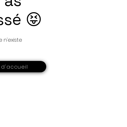
t'as
ssé 😝
 n'existe
 d'accueil