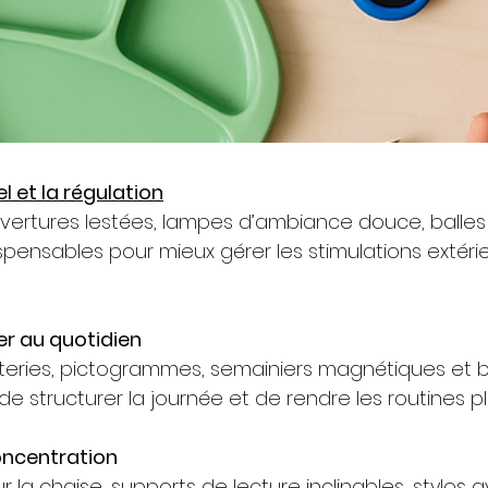
el et la régulation
vertures lestées, lampes d’ambiance douce, balles a
ispensables pour mieux gérer les stimulations extér
er au quotidien
nuteries, pictogrammes, semainiers magnétiques et
 structurer la journée et de rendre les routines plu
 concentration
r la chaise, supports de lecture inclinables, stylos 