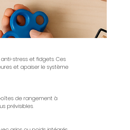
nti-stress et fidgets. Ces
ieures et apaiser le système
 boîtes de rangement à
s prévisibles.
avec grips ou poids intégrés,