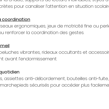
rètes pour canaliser l’attention en situation scolair
la coordination
iseaux ergonomiques, jeux de motricité fine ou perle
ou renforcer la coordination des gestes.
mmeil
 peluches vibrantes, rideaux occultants et accessoi
t avant l’endormissement.
quotidien
assiettes anti-débordement, bouteilles anti-fuite, 
 marchepieds sécurisés pour accéder plus facilemen
Installer le monde sombre sur votre navigateur