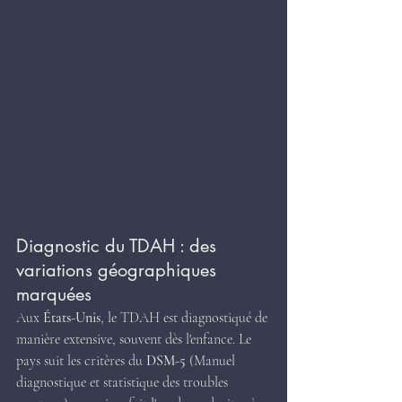
Diagnostic du TDAH : des 
variations géographiques 
marquées
Aux 
États-Unis
, le TDAH est diagnostiqué de 
manière extensive, souvent dès l'enfance. Le 
pays suit les critères du 
DSM-5
 (Manuel 
diagnostique et statistique des troubles 