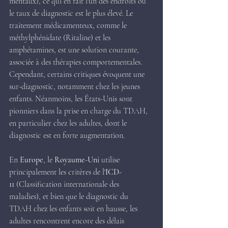
mentaux), ce qui en fait l'un des endroits où 
le taux de diagnostic est le plus élevé. Le 
traitement médicamenteux, comme le 
méthylphénidate (Ritaline) et les 
amphétamines, est une solution courante, 
associée à des thérapies comportementales. 
Cependant, certains critiques évoquent une 
sur-diagnostic, notamment chez les jeunes 
enfants. Néanmoins, les États-Unis sont 
pionniers dans la prise en charge du TDAH, 
en particulier chez les adultes, dont le 
diagnostic est en forte augmentation.
En 
Europe
, le 
Royaume-Uni
 utilise 
principalement les critères de l'
ICD-
11
 (Classification internationale des 
maladies), et bien que le diagnostic du 
TDAH chez les enfants soit en hausse, les 
adultes rencontrent encore des délais 