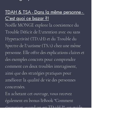
TDAH & TSA - Dans la même personne - 
C'est quoi ce bazar ?!
Noëlle MONGE explore la coexistence du 
Trouble Déficit de l'Attention avec ou sans 
Hyperactivité (TDAH) et du Trouble du 
Spectre de l'Autisme (TSA) chez une même 
personne. Elle offre des explications claires et 
des exemples concrets pour comprendre 
comment ces deux troubles interagissent, 
ainsi que des stratégies pratiques pour 
améliorer la qualité de vie des personnes 
concernées.
En achetant cet ouvrage, vous recevez 
également en bonus l'eBook "Comment 
s'organiser quand on est TDAH ?", un guide 
de 68 pages proposant des astuces pratiques 
pour structurer vos journées et lutter contre 