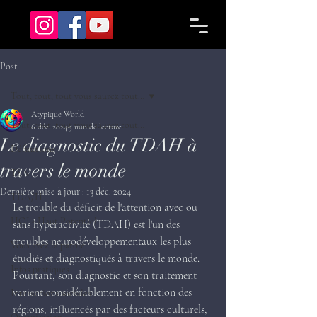
Post
Tout, tout, tout vous saurez tout…
Atypique World
Tout, tout, tout vous saurez tout…
6 déc. 2024
5 min de lecture
Le diagnostic du TDAH à
Définitions
travers le monde
TSA
Dernière mise à jour :
13 déc. 2024
TDA/H
Le trouble du déficit de l'attention avec ou 
HQI - Haut Potentiel
sans hyperactivité (TDAH) est l'un des 
troubles neurodéveloppementaux les plus 
Vous avez la parole !
étudiés et diagnostiqués à travers le monde. 
Infos pratiques
Pourtant, son diagnostic et son traitement 
varient considérablement en fonction des 
Interactions sociales
régions, influencés par des facteurs culturels, 