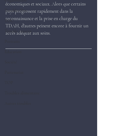
Organisation
économiques et sociaux. Alors que certains 
Troubles Dys.
pays progressent rapidement dans la 
reconnaissance et la prise en charge du 
TOC
TDAH, d'autres peinent encore à fournir un 
Trouble anxieux
accès adéquat aux soins.
Portraits
Education
Société
Partenariat
TOP
Troubles alimentaire
Autres troubles