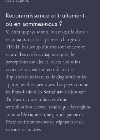
cette région​.
Reconnaissance et traitement : 
où en sommes-nous ?
Si certains pays sont à l'avant-garde dans la 
reconnaissance et la prise en charge du 
TDAH, beaucoup d'autres sont encore en 
retard. Les critères diagnostiques, les 
perceptions sociales et l'accès aux soins 
varient énormément, entraînant des 
disparités dans les taux de diagnostic et les 
approches thérapeutiques. Les pays comme 
les 
États-Unis
 et les 
Scandinavie
 disposent 
d'infrastructures solides et d'une 
sensibilisation accrue, tandis que des régions 
comme l'
Afrique
 et une grande partie de 
l'
Asie
 souffrent encore de stigmates et de 
ressources limitées.