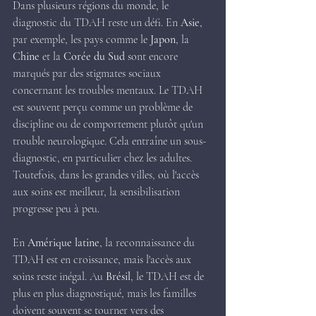
Dans plusieurs régions du monde, le 
diagnostic du TDAH reste un défi. En 
Asie
, 
par exemple, les pays comme le 
Japon
, la 
Chine
 et la 
Corée du Sud
 sont encore 
marqués par des stigmates sociaux 
concernant les troubles mentaux. Le TDAH 
est souvent perçu comme un problème de 
discipline ou de comportement plutôt qu'un 
trouble neurologique. Cela entraîne un sous-
diagnostic, en particulier chez les adultes. 
Toutefois, dans les grandes villes, où l'accès 
aux soins est meilleur, la sensibilisation 
progresse peu à peu.
En 
Amérique latine
, la reconnaissance du 
TDAH est en croissance, mais l'accès aux 
soins reste inégal. Au 
Brésil
, le TDAH est de 
plus en plus diagnostiqué, mais les familles 
doivent souvent se tourner vers des 