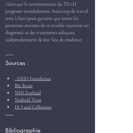
Alors que la reconnaissance du TDAH 
progresse mondialement, beaucoup de travail 
reste à faire pour garantir que toutes les 
personnes atteintes de ce trouble reçoivent un 
diagnostic et des traitements adéquats, 
indépendamment de leur lieu de résidence.
Sources :
​ADHD Foundation
​Blu Brain
​NHS England
​Nuffield Trust
​Dr J and Colleagues
Bibliographie