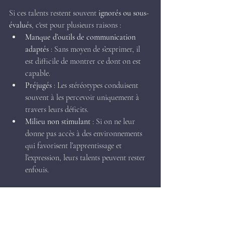
Si ces talents restent souvent 
ignorés ou sous-
évalués
, c'est pour plusieurs raisons :
Manque d’outils de communication 
adaptés
 : Sans moyen de s’exprimer, il 
est difficile de montrer ce dont on est 
capable.
Préjugés
 : Les stéréotypes conduisent 
souvent à les percevoir uniquement à 
travers leurs déficits.
Milieu non stimulant
 : Si on ne leur 
donne pas accès à des environnements 
qui favorisent l’apprentissage et 
l’expression, leurs talents peuvent rester 
enfouis.
Exemples de quelques talents 
concrets