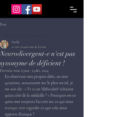
Post
Tout, tout, tout vous saurez tout…
Noelle
Tout, tout, tout vous saurez tout…
20 nov. 2024
6 min de lecture
Neurodivergent-e n'est pas
Définitions
synonyme de déficient !
TSA
Dernière mise à jour :
13 déc. 2024
TDA/H
En observant mes propres défis, en tant 
HQI - Haut Potentiel
qu’autiste, notamment sur le plan social, je 
me suis dit : « Et si ces "difficultés" n’étaient 
Vous avez la parole !
qu’un côté de la médaille ? » Pourquoi est-ce 
Infos pratiques
qu’on met toujours l’accent sur ce qui nous 
manque sans regarder ce que cela nous 
Interactions sociales
apporte d’unique ?