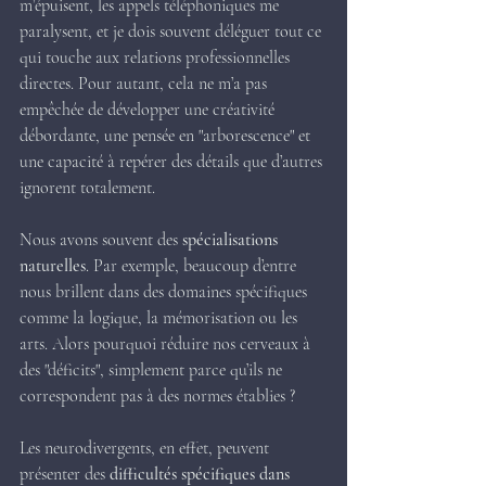
m’épuisent, les appels téléphoniques me 
paralysent, et je dois souvent déléguer tout ce 
qui touche aux relations professionnelles 
directes. Pour autant, cela ne m’a pas 
empêchée de développer une créativité 
débordante, une pensée en "arborescence" et 
une capacité à repérer des détails que d’autres 
ignorent totalement.
Nous avons souvent des 
spécialisations 
naturelles
. Par exemple, beaucoup d’entre 
nous brillent dans des domaines spécifiques 
comme la logique, la mémorisation ou les 
arts. Alors pourquoi réduire nos cerveaux à 
des "déficits", simplement parce qu’ils ne 
correspondent pas à des normes établies ?
Les neurodivergents, en effet, peuvent 
présenter des 
difficultés spécifiques dans 