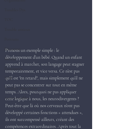
Organisation
Troubles Dys.
TOC
Trouble anxieux
Portraits
Education
Prenons un exemple simple : le 
développement d’un bébé. Quand un enfant 
Société
apprend à marcher, son langage peut stagner 
Partenariat
temporairement, et vice versa. Ce n’est pas 
qu’il est "en retard", mais simplement qu’il ne 
TOP
peut pas se concentrer sur tout en même 
Troubles alimentaire
temps. Alors, pourquoi ne pas appliquer 
Autres troubles
cette logique à nous, les neurodivergents ? 
Peut-être que là où nos cerveaux n’ont pas 
développé certaines fonctions « attendues », 
ils ont surcompensé ailleurs, créant des 
compétences extraordinaires. Après tout la 