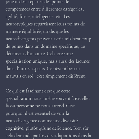
joueur doit répartir des points de 
compétences entre différentes catégories : 
agilité, force, intelligence, etc. Les 
neurotypiques répartissent leurs points de 
manière équilibrée, tandis que les 
neurodivergents peuvent avoir mis 
beaucoup 
de points dans un domaine spécifique
, au 
détriment d’un autre. Cela crée une 
spécialisation unique
, mais aussi des lacunes 
dans d'autres aspects. Ce n’est ni bon ni 
mauvais en soi : c’est simplement différent.
Ce qui est fascinant c’est que cette 
spécialisation nous amène souvent à 
exceller 
là où personne ne nous attend
. C’est 
pourquoi il est essentiel de voir la 
neurodivergence comme une 
diversité 
cognitive
, plutôt qu’une déficience. Bien sûr, 
cela demande parfois des adaptations dans la 