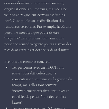
certains domaines
, notamment sociaux, 
organisationnels ou moteurs, mais cela ne 
veut pas dire que leur cerveau est "moins 
bon". C’est plutôt une redistribution des 
ressources cérébrales. Par exemple, là où une 
personne neurotypique pourrait être 
"moyenne" dans plusieurs domaines, une 
personne neurodivergente pourrait avoir des 
pics dans certains et des creux dans d'autres.
Prenons des exemples concrets :
Les personnes avec un 
TDA/H
 ont 
souvent des difficultés avec la 
concentration soutenue ou la gestion du 
temps, mais elles sont souvent 
incroyablement créatives, intuitives et 
capables de penser "hors des sentiers 
battus".
Les personnes avec un 
TSA
 peuvent 