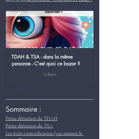
Organisation
Troubles Dys.
TOC
Trouble anxieux
Portraits
Education
TDAH & TSA - dans la même 
personne - C'est quoi ce bazar ?
Société
Partenariat
Acheter
TOP
Troubles alimentaire
Autres troubles
Sommaire :
Petite définition du TDAH
Petite définition du TSA
Les traits contradictoires (qui mettent le 