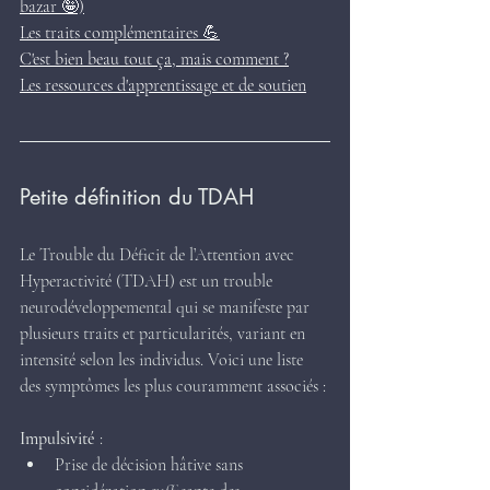
bazar 🤪)
Les traits complémentaires 💪
C'est bien beau tout ça, mais comment ?
Les ressources d'apprentissage et de soutien
Petite définition du TDAH
Le Trouble du Déficit de l’Attention avec 
Hyperactivité (TDAH) est un trouble 
neurodéveloppemental qui se manifeste par 
plusieurs traits et particularités, variant en 
intensité selon les individus. Voici une liste 
des symptômes les plus couramment associés :
Impulsivité
:
Prise de décision hâtive sans 