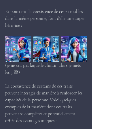
Et pourtant  la coexistence de ces 2 troubles 
dans la même personne, font d'elle un-e super 
héro-ine :
(je ne sais pas laquelle choisir, alors je mets 
les 3 😅)
La coexistence de certains de ces traits 
peuvent interagir de manière à renforcer les 
capacités de la personne. Voici quelques 
exemples de la manière dont ces traits 
peuvent se compléter et potentiellement 
offrir des avantages uniques :