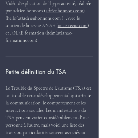
Vidéo d'explication de l'hyperactivité, réalisée 
par adrien honnons (
adrienhonnons.com
) 
(hello(at)adrienhonnons.com ), Avec le 
soutien de la revue ANAE (
anae-revue.com
) 
et ANAE formation (hdm(at)anae-
formations.com)
Petite définition du TSA
Le Trouble du Spectre de l'Autisme (TSA) est 
un trouble neurodéveloppemental qui affecte 
la communication, le comportement et les 
interactions sociales. Les manifestations du 
TSA peuvent varier considérablement d'une 
personne à l'autre, mais voici une liste des 
traits ou particularités souvent associés au 