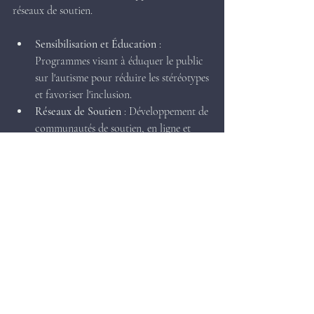
réseaux de soutien.
Sensibilisation et Éducation
 : 
Programmes visant à éduquer le public 
sur l'autisme pour réduire les stéréotypes 
et favoriser l'inclusion.
Réseaux de Soutien
 : Développement de 
communautés de soutien, en ligne et 
hors ligne, pour offrir des ressources, 
des conseils et un soutien moral.
Opportunités de Volontariat
 : 
Encourager la participation des adultes 
autistes à des activités de bénévolat pour 
renforcer leur sentiment d'utilité et 
d'appartenance.
Exemples :
Autisme France
 : Organise des 
campagnes de sensibilisation et des 