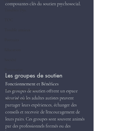
Organisation
composantes clés du soutien psychosocial.
Troubles Dys.
TOC
Trouble anxieux
Portraits
Education
Société
Partenariat
Les groupes de soutien
TOP
Fonctionnement et Bénéfices
Troubles alimentaire
Les groupes de soutien offrent un espace 
sécurisé où les adultes autistes peuvent 
Autres troubles
partager leurs expériences, échanger des 
conseils et recevoir de l'encouragement de 
leurs pairs. Ces groupes sont souvent animés 
par des professionnels formés ou des 