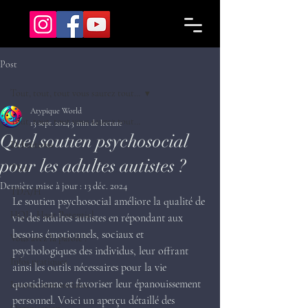
Post
Tout, tout, tout vous saurez tout…
Atypique World
Tout, tout, tout vous saurez tout…
13 sept. 2024
3 min de lecture
Quel soutien psychosocial
Définitions
pour les adultes autistes ?
TSA
Dernière mise à jour :
13 déc. 2024
TDA/H
Le soutien psychosocial améliore la qualité de 
HQI - Haut Potentiel
vie des adultes autistes en répondant aux 
besoins émotionnels, sociaux et 
Vous avez la parole !
psychologiques des individus, leur offrant 
Infos pratiques
ainsi les outils nécessaires pour la vie 
quotidienne et favoriser leur épanouissement 
Interactions sociales
personnel. Voici un aperçu détaillé des 