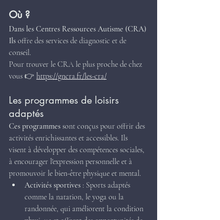
Où ?
Dans les Centres Ressources Autisme (CRA)
Ils 
offre des services de diagnostic et de 
conseil.
Pour trouver le CRA le plus proche de chez 
vous 👉 
https://gncra.fr/les-cra/
Les programmes de loisirs 
adaptés
Ces programmes 
sont conçus pour offrir des 
activités enrichissantes et accessibles. Ils 
visent à développer des compétences sociales, 
à encourager l'expression personnelle et à 
promouvoir le bien-être physique et mental.
Activités sportives
 : Sports adaptés 
comme la natation, le yoga ou la 
randonnée, qui améliorent la condition 