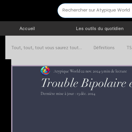
Accueil
Les outils du quotidien
Tout, tout, tout vous saurez tout…
Définitions
TS
Infos pratiques
Interactions sociales
Organis
Atypique World
22 nov. 2024
3 min de lecture
Trouble Bipolaire 
Dernière mise à jour :
13 déc. 2024
Education
Société
Partenariat
TOP