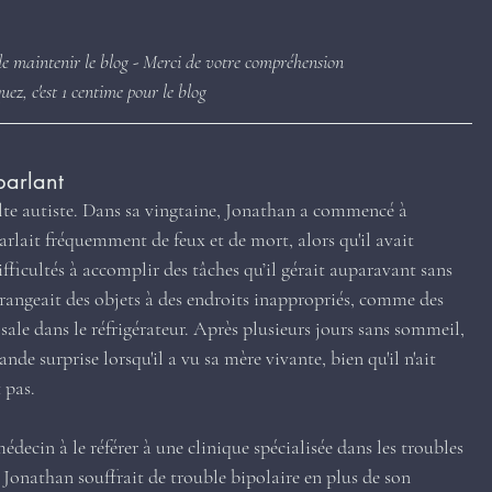
de maintenir le blog - Merci de votre compréhension
quez, c'est 1 centime pour le blog
parlant
lte autiste. Dans sa vingtaine, Jonathan a commencé à 
arlait fréquemment de feux et de mort, alors qu'il avait 
difficultés à accomplir des tâches qu’il gérait auparavant sans 
 rangeait des objets à des endroits inappropriés, comme des 
sale dans le réfrigérateur. Après plusieurs jours sans sommeil, 
de surprise lorsqu'il a vu sa mère vivante, bien qu'il n'ait 
 pas.
cin à le référer à une clinique spécialisée dans les troubles 
Jonathan souffrait de trouble bipolaire en plus de son 