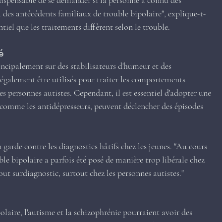
ndispensable de se demander si la personne a connu des 
a des antécédents familiaux de trouble bipolaire", explique-t-
ntiel que les traitements diffèrent selon le trouble.
é
ncipalement sur des stabilisateurs d'humeur et des 
galement être utilisés pour traiter les comportements 
les personnes autistes. Cependant, il est essentiel d'adopter une 
 comme les antidépresseurs, peuvent déclencher des épisodes 
de contre les diagnostics hâtifs chez les jeunes. "Au cours 
ble bipolaire a parfois été posé de manière trop libérale chez 
tout surdiagnostic, surtout chez les personnes autistes."
olaire, l'autisme et la schizophrénie pourraient avoir des 