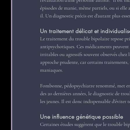
l'évaluation d'une personne autiste. "Il est i
épisodes de manie, même partiels, ou si elle 
il. Un diagnostic précis est d'autant plus esse
Un traitement délicat et individualis
Le traitement du trouble bipolaire repose pri
antipsychotiques. Ces médicaments peuvent é
irritables ou agressifs souvent observés chez 
approche prudente, car certains traitements,
maniaques.
Fombonne, pédopsychiatre renommé, met en gar
des 20 dernières années, le diagnostic de trou
les jeunes. Il est donc indispensable d'éviter 
Une influence génétique possible
Certaines études suggèrent que le trouble bip