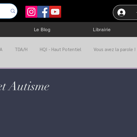
Le Blog
Librairie
A
TDA/H
HQI - Haut Potentiel
Vous avez la parole !
ation
Troubles Dys.
TOC
Trouble anxieux
Port
et Autisme
Troubles alimentaire
Autres troubles