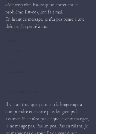
Organisation
cède trop vite. Est-ce qu’on entretient le 
Troubles Dys.
problème. Est-ce qu’on fait mal.
En lisant ce message, je n’ai pas pensé à une 
TOC
théorie. J’ai pensé à moi.
Trouble anxieux
Portraits
Education
Société
Partenariat
TOP
Troubles alimentaire
Autres troubles
Il y a un truc que j’ai mis très longtemps à 
comprendre et encore plus longtemps à 
assumer. Si ce n’est pas ce que je veux manger, 
je ne mange pas. Pas un peu. Pas en râlant. Je 
ne mange pas du tout. Et ça peut durer 