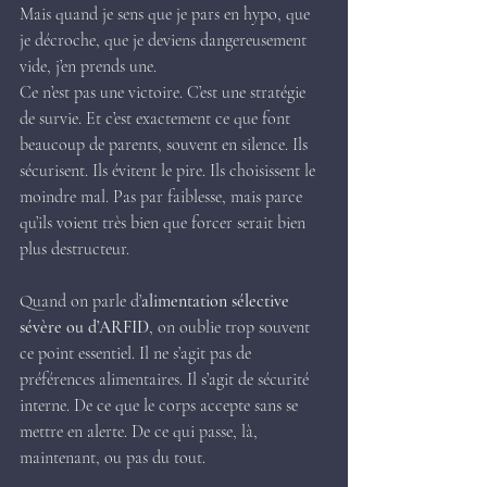
Mais quand je sens que je pars en hypo, que 
je décroche, que je deviens dangereusement 
vide, j’en prends une.
Ce n’est pas une victoire. C’est une stratégie 
de survie. Et c’est exactement ce que font 
beaucoup de parents, souvent en silence. Ils 
sécurisent. Ils évitent le pire. Ils choisissent le 
moindre mal. Pas par faiblesse, mais parce 
qu’ils voient très bien que forcer serait bien 
plus destructeur.
Quand on parle d’
alimentation sélective 
sévère ou d’ARFID
, on oublie trop souvent 
ce point essentiel. Il ne s’agit pas de 
préférences alimentaires. Il s’agit de sécurité 
interne. De ce que le corps accepte sans se 
mettre en alerte. De ce qui passe, là, 
maintenant, ou pas du tout.