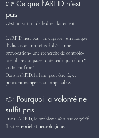
👉 Ce que l’ARFID n’est 
pas
C’est important de le dire clairement.
L’ARFID n’est pas– un caprice– un manque 
d’éducation– un refus d’obéir– une 
provocation– une recherche de contrôle– 
une phase qui passe toute seule quand on “a 
vraiment faim”
Dans l’ARFID, la faim peut être là, 
et 
pourtant manger reste impossible
.
👉 Pourquoi la volonté ne 
suffit pas
Dans l’ARFID, le problème n’est pas cognitif. 
Il est 
sensoriel et neurologique
.