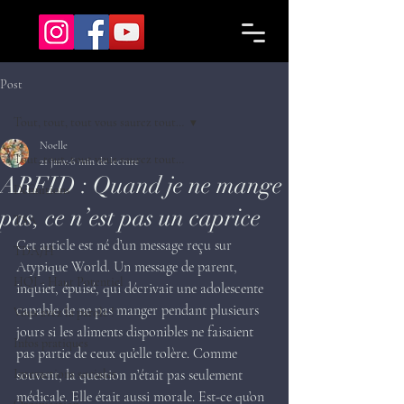
Post
Tout, tout, tout vous saurez tout…
Noelle
Tout, tout, tout vous saurez tout…
21 janv.
6 min de lecture
ARFID : Quand je ne mange
Définitions
pas, ce n’est pas un caprice
TSA
Cet article est né d’un message reçu sur 
TDA/H
Atypique World. Un message de parent, 
HQI - Haut Potentiel
inquiet, épuisé, qui décrivait une adolescente 
capable de ne pas manger pendant plusieurs 
Vous avez la parole !
jours si les aliments disponibles ne faisaient 
Infos pratiques
pas partie de ceux qu’elle tolère. Comme 
Interactions sociales
souvent, la question n’était pas seulement 
médicale. Elle était aussi morale. Est-ce qu’on 