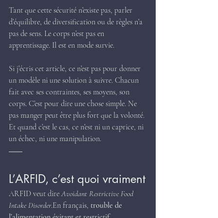
Tant que cette sécurité n’existe pas, parler 
d’équilibre, de diversification ou de règles n’a 
pas de sens. Le corps n’est pas en 
apprentissage. Il est en mode survie.
Si j’écris cet article, ce n’est pas pour donner 
un modèle ni une solution à suivre. Chacun 
fait avec ses contraintes, ses moyens, son 
corps. C’est pour dire une chose simple. Ne 
pas manger peut être plus fort que la volonté. 
Et quand c’est le cas, ce n’est ni un caprice, ni 
un échec, ni une manipulation.
L’ARFID, c’est quoi vraiment
ARFID veut dire 
Avoidant Restrictive Food 
Intake Disorder
.En français, 
trouble de 
l’alimentation évitant et restrictif
.