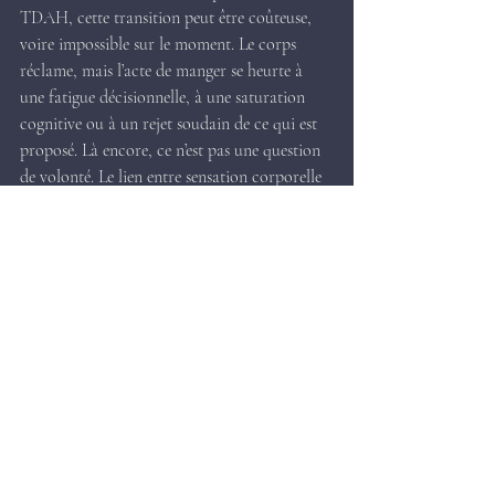
TDAH, cette transition peut être coûteuse, 
voire impossible sur le moment. Le corps 
réclame, mais l’acte de manger se heurte à 
une fatigue décisionnelle, à une saturation 
cognitive ou à un rejet soudain de ce qui est 
proposé. Là encore, ce n’est pas une question 
de volonté. Le lien entre sensation corporelle 
et action est fragile, parfois rompu.
Quand ces fonctionnements se combinent, 
ou lorsqu’ils sont associés à de l’anxiété, à un 
vécu de contraintes répétées ou à des 
expériences négatives autour de la nourriture, 
le terrain devient propice à l’ARFID. 
L’alimentation cesse d’être un automatisme. 
Elle devient un enjeu, un effort, parfois une 
source de détresse. Et plus la pression 
augmente, plus le système se rigidifie.