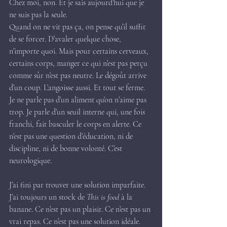
Chez moi, non. Et je sais aujourd’hui que je 
ne suis pas la seule.
Quand on ne vit pas ça, on pense qu’il suffit 
de se forcer. D’avaler quelque chose, 
n’importe quoi. Mais pour certains cerveaux, 
certains corps, manger ce qui n’est pas perçu 
comme sûr n’est pas neutre. Le dégoût arrive 
d’un coup. L’angoisse aussi. Et tout se ferme. 
Je ne parle pas d’un aliment qu’on n’aime pas 
trop. Je parle d’un seuil interne qui, une fois 
franchi, fait basculer le corps en alerte. Ce 
n’est pas une question d’éducation, ni de 
discipline, ni de bonne volonté. C’est 
neurologique.
J’ai fini par trouver une solution imparfaite. 
J’ai toujours un stock de 
This is food
 à la 
banane. Ce n’est pas un plaisir. Ce n’est pas un 
vrai repas. Ce n’est pas une solution idéale. 