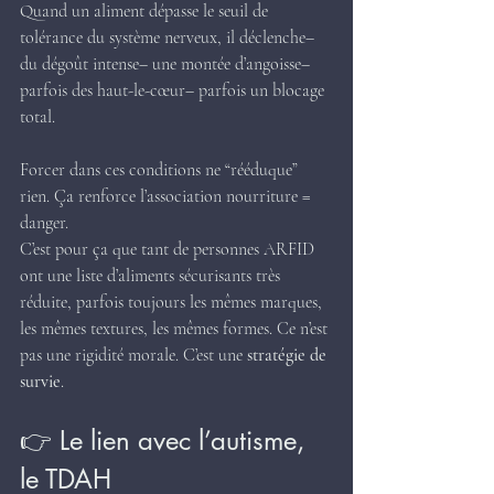
Quand un aliment dépasse le seuil de 
tolérance du système nerveux, il déclenche– 
du dégoût intense– une montée d’angoisse– 
parfois des haut-le-cœur– parfois un blocage 
total.
Forcer dans ces conditions ne “rééduque” 
rien. Ça renforce l’association nourriture = 
danger.
C’est pour ça que tant de personnes ARFID 
ont une liste d’aliments sécurisants très 
réduite, parfois toujours les mêmes marques, 
les mêmes textures, les mêmes formes. Ce n’est 
pas une rigidité morale. C’est une 
stratégie de 
survie
.
👉 Le lien avec l’autisme, 
le TDAH