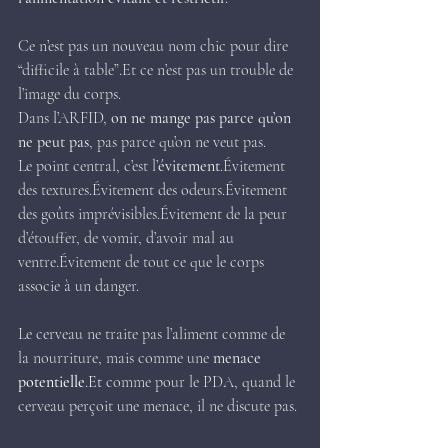
Ce n’est pas un nouveau nom chic pour dire 
“difficile à table”.Et ce n’est pas un trouble de 
l’image du corps.
Dans l’ARFID, 
on ne mange pas parce qu’on 
ne peut pas
, pas parce qu’on ne veut pas.
Le point central, c’est l’
évitement
.Évitement 
des textures.Évitement des odeurs.Évitement 
des goûts imprévisibles.Évitement de la peur 
d’étouffer, de vomir, d’avoir mal au 
ventre.Évitement de tout ce que le corps 
associe à un danger.
Le cerveau ne traite pas l’aliment comme de 
la nourriture, mais comme une 
menace 
potentielle
.Et
 comme pour le PDA, quand le 
cerveau perçoit une menace, il ne discute pas.