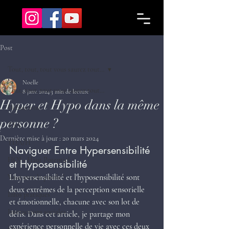
Post
Tout, tout, tout vous saurez tout…
Noelle
Tout, tout, tout vous saurez tout…
8 janv. 2024
3 min de lecture
Hyper et Hypo dans la même
Définitions
personne ?
TSA
Dernière mise à jour :
20 mars 2024
TDA/H
Naviguer Entre Hypersensibilité 
HQI - Haut Potentiel
et Hyposensibilité
L'hypersensibilité et l'hyposensibilité sont 
Vous avez la parole !
deux extrêmes de la perception sensorielle 
Infos pratiques
et émotionnelle, chacune avec son lot de 
Interactions sociales
défis. Dans cet article, je partage mon 
expérience personnelle de vie avec ces deux 