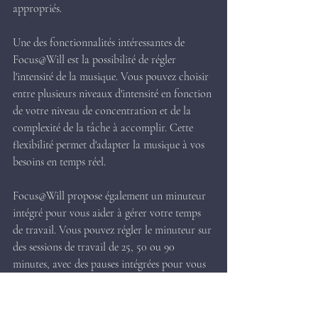
appropriés.
Une des fonctionnalités intéressantes de 
Focus@Will est la possibilité de régler 
l'intensité de la musique. Vous pouvez choisir 
entre plusieurs niveaux d'intensité en fonction 
de votre niveau de concentration et de la 
complexité de la tâche à accomplir. Cette 
flexibilité permet d'adapter la musique à vos 
besoins en temps réel.
Focus@Will propose également un minuteur 
intégré pour vous aider à gérer votre temps 
de travail. Vous pouvez régler le minuteur sur 
des sessions de travail de 25, 50 ou 90 
minutes, avec des pauses intégrées pour vous 
aider à rester frais et concentré. Cette 
fonctionnalité est particulièrement utile si 
vous suivez la technique Pomodoro ou une 