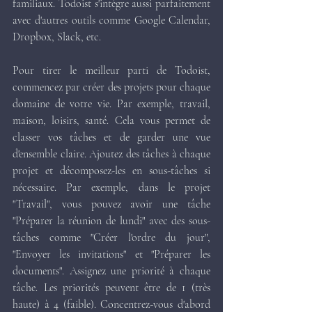
familiaux. Todoist s'intègre aussi parfaitement 
avec d'autres outils comme Google Calendar, 
Dropbox, Slack, etc.
Pour tirer le meilleur parti de Todoist, 
commencez par créer des projets pour chaque 
domaine de votre vie. Par exemple, travail, 
maison, loisirs, santé. Cela vous permet de 
classer vos tâches et de garder une vue 
d'ensemble claire. Ajoutez des tâches à chaque 
projet et décomposez-les en sous-tâches si 
nécessaire. Par exemple, dans le projet 
"Travail", vous pouvez avoir une tâche 
"Préparer la réunion de lundi" avec des sous-
tâches comme "Créer l'ordre du jour", 
"Envoyer les invitations" et "Préparer les 
documents". Assignez une priorité à chaque 
tâche. Les priorités peuvent être de 1 (très 
haute) à 4 (faible). Concentrez-vous d'abord 