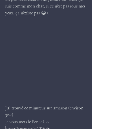
suis comme mon chat, si ce n'est pas sous mes 
yeux, ça n'existe pas 😂).
J'ai trouvé ce minuteur sur amazon (environ 
30€)
Je vous mets le lien ici  -> 
https://amzn.to/4jCfWFx