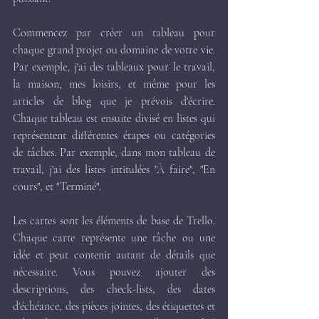
Commencez par créer un tableau pour 
chaque grand projet ou domaine de votre vie. 
Par exemple, j'ai des tableaux pour le travail, 
la maison, mes loisirs, et même pour les 
articles de blog que je prévois d'écrire. 
Chaque tableau est ensuite divisé en listes qui 
représentent différentes étapes ou catégories 
de tâches. Par exemple, dans mon tableau de 
travail, j'ai des listes intitulées "À faire", "En 
cours", et "Terminé".
Les cartes sont les éléments de base de Trello. 
Chaque carte représente une tâche ou une 
idée et peut contenir autant de détails que 
nécessaire. Vous pouvez ajouter des 
descriptions, des check-lists, des dates 
d'échéance, des pièces jointes, des étiquettes et 