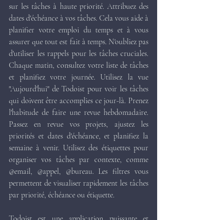
sur les tâches à haute priorité. Attribuez des 
dates d'échéance à vos tâches. Cela vous aide à 
planifier votre emploi du temps et à vous 
assurer que tout est fait à temps. N'oubliez pas 
d'utiliser les rappels pour les tâches cruciales. 
Chaque matin, consultez votre liste de tâches 
et planifiez votre journée. Utilisez la vue 
"Aujourd'hui" de Todoist pour voir les tâches 
qui doivent être accomplies ce jour-là. Prenez 
l'habitude de faire une revue hebdomadaire. 
Passez en revue vos projets, ajustez les 
priorités et dates d'échéance, et planifiez la 
semaine à venir. Utilisez des étiquettes pour 
organiser vos tâches par contexte, comme 
@email, @appel, @bureau. Les filtres vous 
permettent de visualiser rapidement les tâches 
par priorité, échéance ou étiquette.
Todoist est une application puissante et 