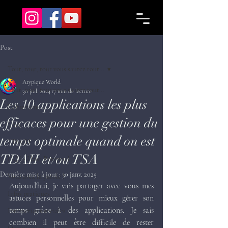
Post
Tout, tout, tout vous saurez tout…
Atypique World
Tout, tout, tout vous saurez tout…
30 juil. 2024
17 min de lecture
Les 10 applications les plus
Définitions
efficaces pour une gestion du
TSA
temps optimale quand on est
TDA/H
TDAH et/ou TSA
HQI - Haut Potentiel
Dernière mise à jour :
30 janv. 2025
Vous avez la parole !
Aujourd'hui, je vais partager avec vous mes 
Infos pratiques
astuces personnelles pour mieux gérer son 
temps grâce à des applications. Je sais 
Interactions sociales
combien il peut être difficile de rester 