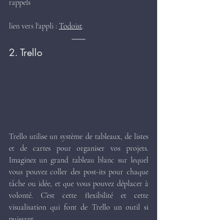
rappels​
lien vers l'appli : 
Todoist
.
2. Trello
Trello utilise un système de tableaux, de listes 
et de cartes pour organiser vos projets. 
Imaginez un grand tableau blanc sur lequel 
vous pouvez coller des post-its pour chaque 
tâche ou idée, et que vous pouvez déplacer à 
volonté. C’est cette flexibilité et cette 
visualisation qui font de Trello un outil si 
puissant.