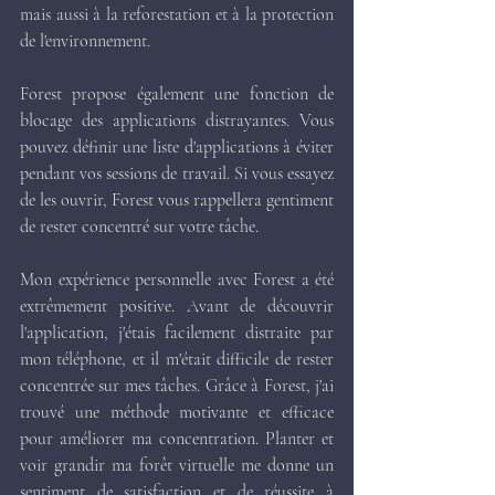
mais aussi à la reforestation et à la protection 
de l'environnement.
Forest propose également une fonction de 
blocage des applications distrayantes. Vous 
pouvez définir une liste d'applications à éviter 
pendant vos sessions de travail. Si vous essayez 
de les ouvrir, Forest vous rappellera gentiment 
de rester concentré sur votre tâche.
Mon expérience personnelle avec Forest a été 
extrêmement positive. Avant de découvrir 
l'application, j'étais facilement distraite par 
mon téléphone, et il m'était difficile de rester 
concentrée sur mes tâches. Grâce à Forest, j'ai 
trouvé une méthode motivante et efficace 
pour améliorer ma concentration. Planter et 
voir grandir ma forêt virtuelle me donne un 
sentiment de satisfaction et de réussite à 