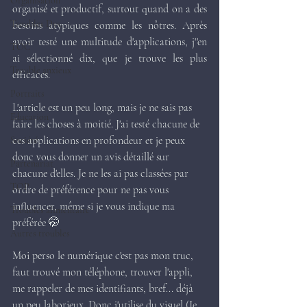
Organisation
organisé et productif, surtout quand on a des 
Troubles Dys.
besoins atypiques comme les nôtres. Après 
avoir testé une multitude d'applications, j''en 
TOC
ai sélectionné dix, que je trouve les plus 
Trouble anxieux
efficaces.
Portraits
L'article est un peu long, mais je ne sais pas 
Education
faire les choses à moitié. J'ai testé chacune de 
ces applications en profondeur et je peux 
Société
donc vous donner un avis détaillé sur 
Partenariat
chacune d'elles. Je ne les ai pas classées par 
TOP
ordre de préférence pour ne pas vous 
influencer, même si je vous indique ma 
Troubles alimentaire
préférée 🤭
Autres troubles
Moi perso le numérique c'est pas mon truc, 
faut trouvé mon téléphone, trouver l'appli, 
me rappeler de mes identifiants, bref... déjà 
un peu laborieux. Donc j'utilise du visuel (Je 