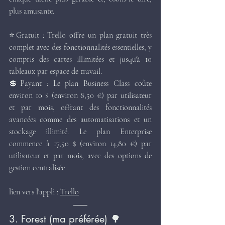
plus amusante.
⭐Gratuit : Trello offre un plan gratuit très 
complet avec des fonctionnalités essentielles, y 
compris des cartes illimitées et jusqu'à 10 
tableaux par espace de travail. 
💲Payant : Le plan Business Class coûte 
environ 10 $ (environ 8,50 €) par utilisateur 
et par mois, offrant des fonctionnalités 
avancées comme des automatisations et un 
stockage illimité. Le plan Enterprise 
commence à 17,50 $ (environ 14,80 €) par 
utilisateur et par mois, avec des options de 
gestion centralisée​
lien vers l'appli : 
Trello
3. Forest (ma préférée) 🌳