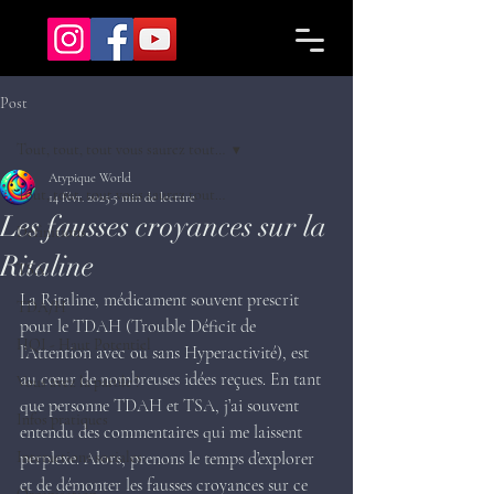
Post
Tout, tout, tout vous saurez tout…
Atypique World
Tout, tout, tout vous saurez tout…
14 févr. 2025
5 min de lecture
Les fausses croyances sur la
Définitions
Ritaline
TSA
La Ritaline, médicament souvent prescrit 
TDA/H
pour le TDAH (Trouble Déficit de 
HQI - Haut Potentiel
l’Attention avec ou sans Hyperactivité), est 
au cœur de nombreuses idées reçues. En tant 
Vous avez la parole !
que personne TDAH et TSA, j’ai souvent 
Infos pratiques
entendu des commentaires qui me laissent 
Interactions sociales
perplexe. Alors, prenons le temps d’explorer 
et de démonter les fausses croyances sur ce 