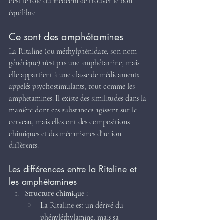
c’est le rôle du médecin de trouver le bon 
équilibre.
Ce sont des amphétamines
La Ritaline (ou méthylphénidate, son nom 
générique) n'est pas une amphétamine, mais 
elle appartient à une classe de médicaments 
appelés psychostimulants, tout comme les 
amphétamines. Il existe des similitudes dans la 
manière dont ces substances agissent sur le 
cerveau, mais elles ont des compositions 
chimiques et des mécanismes d'action 
différents.
Les différences entre la Ritaline et 
les amphétamines
Structure chimique :
La Ritaline est un dérivé du 
phényléthylamine, mais sa 