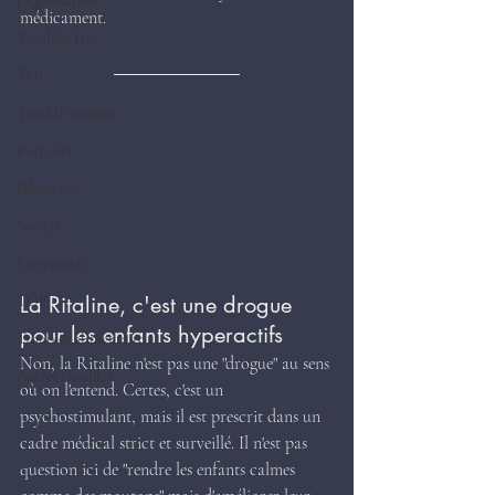
Organisation
médicament.
Troubles Dys.
TOC
Trouble anxieux
Portraits
Education
Société
Partenariat
La Ritaline, c'est une drogue 
TOP
pour les enfants hyperactifs
Troubles alimentaire
Non, la Ritaline n'est pas une "drogue" au sens 
Autres troubles
où on l'entend. Certes, c'est un 
psychostimulant, mais il est prescrit dans un 
cadre médical strict et surveillé. Il n'est pas 
question ici de "rendre les enfants calmes 