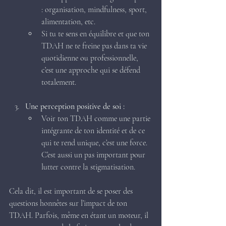
: organisation, mindfulness, sport, 
alimentation, etc.
Si tu te sens en équilibre et que ton 
TDAH ne te freine pas dans ta vie 
quotidienne ou professionnelle, 
c’est une approche qui se défend 
totalement.
Une perception positive de soi :
Voir ton TDAH comme une partie 
intégrante de ton identité et de ce 
qui te rend unique, c’est une force. 
C’est aussi un pas important pour 
lutter contre la stigmatisation.
Cela dit, il est important de se poser des 
questions honnêtes sur l’impact de ton 
TDAH. Parfois, même en étant un moteur, il 