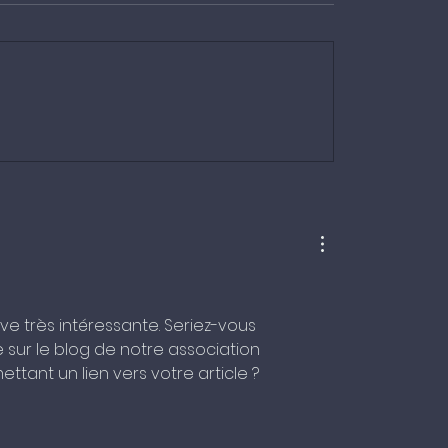
La misophonie
ent améliorer sa
ception
ve très intéressante. Seriez-vous 
 sur le blog de notre association 
ettant un lien vers votre article ? 