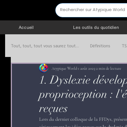
Accueil
Les outils du quotidien
Tout, tout, tout vous saurez tout…
Définitions
TS
Infos pratiques
Interactions sociales
Organis
Atypique World
1 août 2025
2 min de lecture
1. Dyslexie dévelo
proprioception : l'
Education
Société
Partenariat
TOP
reçues
Lors du dernier colloque de la FFDys, présent
sérieusement les idées reçues sur 
la dyslexie