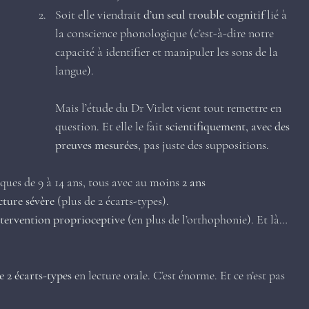
Soit elle viendrait 
d’un seul trouble cognitif
 lié à 
la conscience phonologique (c’est-à-dire notre 
capacité à identifier et manipuler les sons de la 
langue).
Mais l’étude du Dr Virlet vient tout remettre en 
question. Et elle le fait 
scientifiquement, avec des 
preuves mesurées
, pas juste des suppositions.
iques de 9 à 14 ans, tous avec au moins 
2 ans 
cture sévère
 (plus de 2 écarts-types).
ntervention proprioceptive
 (en plus de l’orthophonie). Et là… 
e 2 écarts-types
 en lecture orale. C’est énorme. Et ce n’est pas 