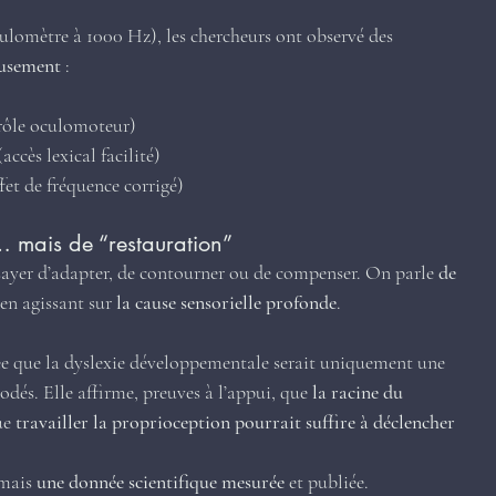
culomètre à 1000 Hz), les chercheurs ont observé des 
eusement
 :
rôle oculomoteur)
accès lexical facilité)
fet de fréquence corrigé)
… mais de “restauration”
ssayer d’adapter, de contourner ou de compenser. On parle 
de 
 en agissant sur 
la cause sensorielle profonde
.
ée que la dyslexie développementale serait uniquement une 
és. Elle affirme, preuves à l’appui, que 
la racine du 
ue 
travailler la proprioception pourrait suffire à déclencher 
mais 
une donnée scientifique mesurée
 et publiée.