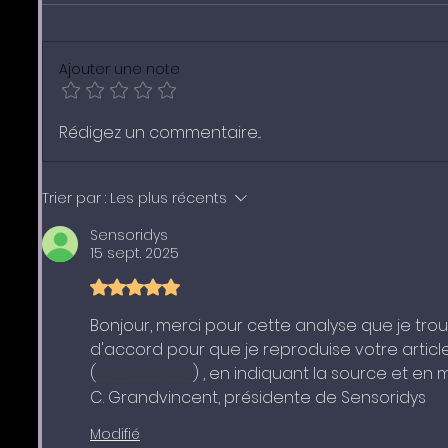
Ajouter une note
3. Travailler sa proprioception
2. Comm
Rédigez un commentaire...
chez soi
proprio
Trier par :
Les plus récents
Sensoridys
15 sept. 2025
Noté 5 étoiles sur 5.
Bonjour, merci pour cette analyse que je trou
d'accord pour que je reproduise votre article
(
sensoridys.fr
) , en indiquant la source et en m
C. Grandvincent, présidente de Sensoridys
Modifié