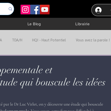
Le Blog
Librairie
A
TDA/H
HQI - Haut Potentiel
Vous avez la parole !
ation
Troubles Dys.
TOC
Trouble anxieux
Port
ppementale et
étude qui bouscule les idées
Troubles alimentaire
Autres troubles
é par le Dr Luc Virlet, on y découvre une étude qui bouscule 
 développementale
. Vous savez, cette fameuse difficulté à 