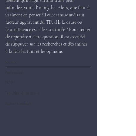
pensent qu'il s'agit surtout d'une peur 
Organisation
infondée, voire d'un mythe. Alors, que faut-il 
Troubles Dys.
vraiment en penser ? Les écrans sont-ils un 
TOC
facteur aggravant du TDAH, la cause ou 
leur influence est-elle surestimée ? Pour tenter 
Trouble anxieux
de répondre à cette question, il est essentiel 
Portraits
de s'appuyer sur les recherches et d'examiner 
à la fois les faits et les opinions.
Education
Société
Partenariat
TOP
Troubles alimentaire
Autres troubles