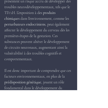
présentent un risque accru de développer des 
troubles neurodéveloppementaux, tels que le 
TDAH. L’exposition à des 
produits 
chimiques
 dans l’environnement, comme les 
perturbateurs endocriniens
, peut également 
affecter le développement du cerveau dès les 
premières étapes de la gestation. Ces 
substances peuvent altérer le développement 
de circuits neuronaux, augmentant ainsi la 
vulnérabilité à des troubles cognitifs et 
comportementaux.
Il est donc important de comprendre que ces 
facteurs environnementaux, en plus de la 
prédisposition génétique
, jouent un rôle 
fondamental dans le développement du 
TDAH, bien au-delà du simple usage des 
écrans. Les IRM cérébrales apportent des 
preuves solides que les enfants avec un 