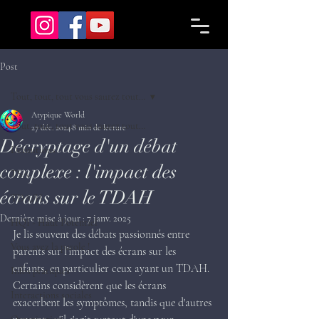
Post
Tout, tout, tout vous saurez tout…
Atypique World
Tout, tout, tout vous saurez tout…
27 déc. 2024
8 min de lecture
Décryptage d'un débat
Définitions
complexe : l'impact des
TSA
écrans sur le TDAH
TDA/H
Dernière mise à jour :
7 janv. 2025
HQI - Haut Potentiel
Je lis souvent des débats passionnés entre 
Vous avez la parole !
parents sur l’impact des écrans sur les 
enfants, en particulier ceux ayant un TDAH. 
Infos pratiques
Certains considèrent que les écrans 
Interactions sociales
exacerbent les symptômes, tandis que d'autres 