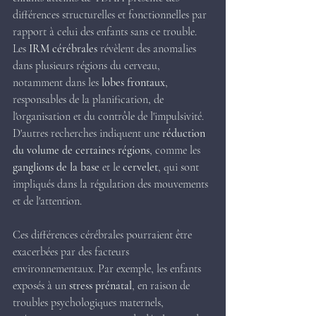
différences structurelles et fonctionnelles par 
rapport à celui des enfants sans ce trouble. 
Les 
IRM cérébrales
 révèlent des anomalies 
dans plusieurs régions du cerveau, 
notamment dans les 
lobes frontaux
, 
responsables de la planification, de 
l'organisation et du contrôle de l'impulsivité. 
D'autres recherches indiquent une 
réduction 
du volume de certaines régions
, comme les 
ganglions de la base
 et le 
cervelet
, qui sont 
impliqués dans la régulation des mouvements 
et de l'attention.
Ces différences cérébrales pourraient être 
exacerbées par des facteurs 
environnementaux. Par exemple, les enfants 
exposés à un 
stress prénatal
, en raison de 
troubles psychologiques maternels, 