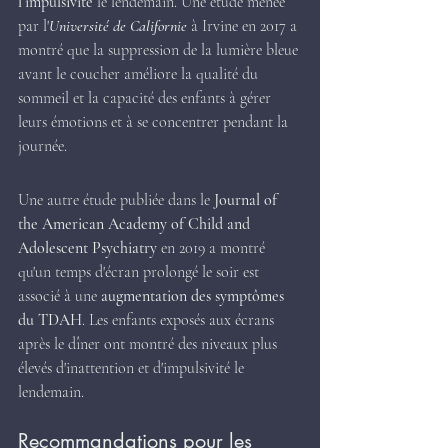
l’impulsivité
 le lendemain. Une étude menée 
par l'
Université de Californie
 à Irvine en 2017 a 
montré que la suppression de la lumière bleue 
avant le coucher améliore la qualité du 
sommeil et la capacité des enfants à gérer 
leurs émotions et à se concentrer pendant la 
journée.
Une autre étude publiée dans le 
Journal of 
the American Academy of Child and 
Adolescent Psychiatry
 en 2019 a montré 
qu'un temps d'écran prolongé le soir est 
associé à une 
augmentation des symptômes 
du TDAH
. Les enfants exposés aux écrans 
après le dîner ont montré des niveaux plus 
élevés d'inattention et d'impulsivité le 
lendemain.
Recommandations pour les 