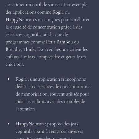
constituer un outil de soutien. Par exemple, 
des applications comme 
Kogia
 ou 
HappyNeuron
 sont conçues pour améliorer 
la capacité de concentration grâce à des 
exercices cognitifs, tandis que des 
programmes comme 
Petit BamBou
 ou 
Breathe, Think, Do avec Sesame
 aident les 
enfants à mieux comprendre et gérer leurs 
émotions.
Kogia
 : une application francophone 
dédiée aux exercices de concentration et 
de mémorisation, souvent utilisée pour 
aider les enfants avec des troubles de 
l'attention.
HappyNeuron
 : propose des jeux 
cognitifs visant à renforcer diverses 
capacités mentales, y compris 