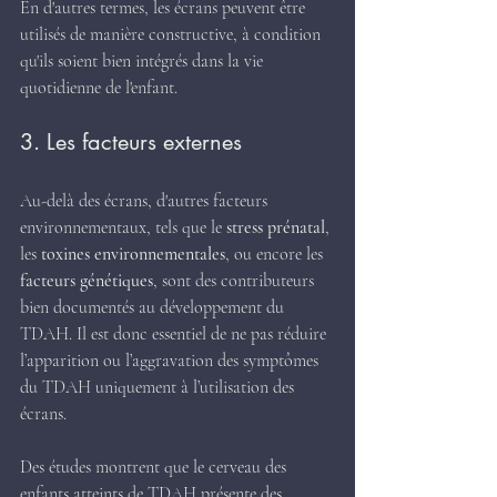
En d'autres termes, les écrans peuvent être 
utilisés de manière constructive, à condition 
qu'ils soient bien intégrés dans la vie 
quotidienne de l'enfant.
3. Les facteurs externes
Au-delà des écrans, d'autres facteurs 
environnementaux, tels que le 
stress prénatal
, 
les 
toxines environnementales
, ou encore les 
facteurs génétiques
, sont des contributeurs 
bien documentés au développement du 
TDAH. Il est donc essentiel de ne pas réduire 
l’apparition ou l’aggravation des symptômes 
du TDAH uniquement à l’utilisation des 
écrans.
Des études montrent que le cerveau des 
enfants atteints de TDAH présente des 