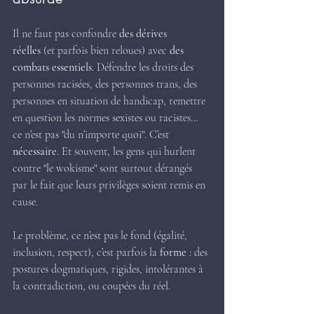
Il ne faut pas confondre 
des dérives 
réelles
 (et parfois bien reloues) avec 
des 
combats essentiels
. Défendre les droits des 
personnes racisées, des personnes trans, des 
personnes en situation de handicap, remettre 
en question les normes sexistes ou racistes… 
ce n’est pas "du n’importe quoi". C’est 
nécessaire
. Et souvent, les gens qui hurlent 
contre "le wokisme" sont surtout dérangés 
par le fait que leurs privilèges soient remis en 
cause.
Le problème, ce n’est pas le fond (égalité, 
inclusion, respect), c’est parfois la 
forme
 : des 
postures dogmatiques, rigides, intolérantes à 
la contradiction, ou coupées du réel.