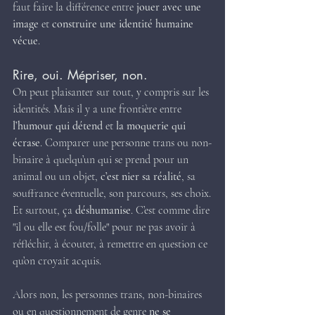
faut faire la différence entre 
jouer avec une 
image
 et 
construire une identité humaine 
vécue
.
Rire, oui. Mépriser, non.
On peut plaisanter sur tout, y compris sur les 
identités. Mais il y a une frontière entre 
l’humour qui détend
 et 
la moquerie qui 
écrase
. Comparer une personne trans ou non-
binaire à quelqu’un qui se prend pour un 
animal ou un objet, 
c’est nier sa réalité
, sa 
souffrance éventuelle, son parcours, ses choix.
Et surtout, ça 
déshumanise
. C’est comme dire 
"il ou elle est fou/folle" pour ne pas avoir à 
réfléchir, à écouter, à remettre en question ce 
qu’on croyait acquis.
Alors non, les personnes trans, non-binaires 
ou en questionnement de genre 
ne se 