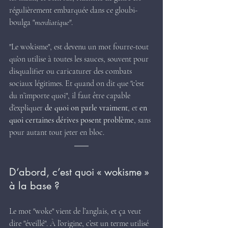
régulièrement embarquée dans ce gloubi-
boulga "
merdiatique"
.
"Le wokisme", est devenu un mot fourre-tout 
qu’on utilise à toutes les sauces, souvent pour 
disqualifier ou caricaturer des combats 
sociaux légitimes. Et quand on dit que "c’est 
du n’importe quoi", il faut être capable 
d’expliquer 
de quoi on parle vraiment
, et 
en 
quoi certaines dérives posent problème
, sans 
pour autant tout jeter en bloc.
D’abord, c’est quoi « wokisme » 
à la base ?
Le mot "woke" vient de l’anglais, et ça veut 
dire "éveillé". À l’origine, c’est un terme utilisé 