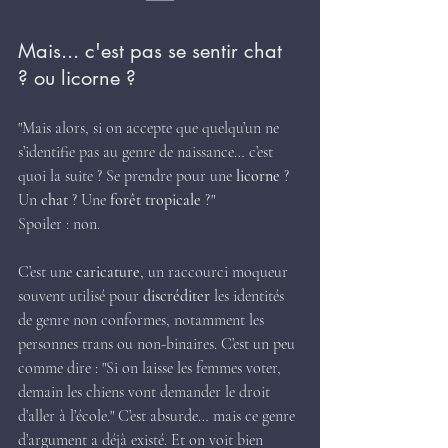
Mais... c'est pas se sentir chat 
? ou licorne ?
"Mais alors, si on accepte que quelqu’un ne 
s’identifie pas au genre de naissance… c’est 
quoi la suite ? Se prendre pour une 
licorne
 ? 
Un 
chat
 ? Une 
forêt tropicale
 ?"
Spoiler : non.
C’est une 
caricature
, un raccourci moqueur 
souvent utilisé pour 
discréditer
 les identités 
de genre non conformes, notamment les 
personnes trans ou non-binaires. C’est un peu 
comme dire : "Si on laisse les femmes voter, 
demain les chiens vont demander le droit 
d’aller à l’école." C’est absurde… mais ce genre 
d’argument a déjà existé. Et on voit bien 