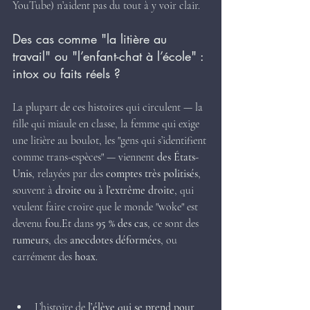
YouTube) n’aident pas du tout à y voir clair.
Des cas comme "la litière au 
travail" ou "l’enfant-chat à l’école" : 
intox ou faits réels ?
La plupart de ces histoires qui circulent — la 
fille qui miaule en classe, la femme qui exige 
une litière au boulot, les "gens qui s’identifient 
comme trans-espèces" — viennent 
des États-
Unis
, relayées par des 
comptes très politisés
, 
souvent à 
droite ou à l’extrême droite
, qui 
veulent faire croire que le monde "woke" est 
devenu 
fou.Et
 dans 
95 % des cas
, ce sont des 
rumeurs
, des 
anecdotes déformées
, ou 
carrément des 
hoax
.
L’histoire de 
l’élève qui se prend pour 