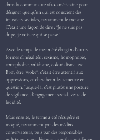
dans la communauté afro-américaine pour 
désigner quelqu’un qui est conscient des 
injustices sociales, notamment le racisme. 
C’était une façon de dire : "Je ne suis pas 
dupe, je vois ce qui se passe."
Avec le temps, le mot a été élargi à d’autres 
formes d’inégalités : sexisme, homophobie, 
transphobie, validisme, colonialisme, etc. 
Bref, être "woke", c’était être attentif aux 
oppressions, et chercher à les remettre en 
question. Jusque-là, c’est plutôt une posture 
de vigilance, d’engagement social, voire de 
lucidité.
Mais ensuite, le terme a été récupéré et 
moqué, notamment par des médias 
conservateurs, puis par des responsables 
politiques, pour désigner ce qu’ils considèrent 