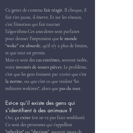
Ce genre de contenu 
fait réagir
. Il choque, il 
fait rire jaune, il énerve. Et sur les réseaux, 
c’est l’émotion qui fait tourner 
l’algorithme.Ces anecdotes sont parfaites 
pour donner l’impression que 
le monde 
"woke" est absurde
, qu’il n’y a plus de limites, 
et que tout est permis.
Mais ce sont des 
cas extrêmes
, souvent isolés, 
voire 
inventés de toutes pièces
. Le problème, 
c’est que les gens finissent par croire que c’est 
la norme
, ou que c’est ce que veulent "les 
militants wokistes", alors que 
pas du tout
.
Est-ce qu’il existe des gens qui 
s’identifient à des animaux ?
Oui, 
ça existe
 (on ne va pas faire semblant). 
Ce sont des personnes qui s’appellent 
"otherkin"
 ou 
"therians"
, souvent issues de 