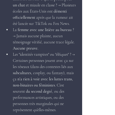
un chat
 et miaule en classe ? → Plusieurs 
écoles aux États-Unis ont 
démenti 
officiellement
 après que la rumeur ait 
été lancée sur TikTok ou Fox News.
La 
femme avec une litière au bureau
 ? 
→ Jamais aucune plainte, aucun 
témoignage vérifié, aucune trace légale. 
Aucune preuve.
Les "identités vampires" ou "elfiques" ? → 
Certaines personnes jouent avec ça sur 
les réseaux (dans des contextes liés aux 
subcultures
, cosplay, ou fantasy), mais 
ça 
n’a rien à voir avec les luttes trans, 
non-binaires ou féministes
. C’est 
souvent 
du second degré
, ou des 
performances artistiques, ou des 
personnes très marginales qui ne 
représentent qu’elles-mêmes.