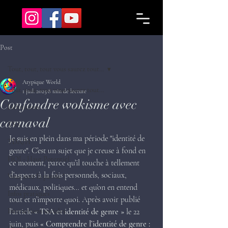
Post
Tout, tout, tout vous saurez tout…
Atypique World
Tout, tout, tout vous saurez tout…
1 juil. 2025
8 min de lecture
Confondre wokisme avec
Définitions
carnaval
TSA
Je suis en plein dans ma période "identité de 
TDA/H
genre". C’est un sujet que je creuse à fond en 
HQI - Haut Potentiel
ce moment, parce qu’il touche à tellement 
d’aspects à la fois personnels, sociaux, 
Vous avez la parole !
médicaux, politiques… et qu’on en entend 
Infos pratiques
tout et n’importe quoi. Après avoir publié 
Interactions sociales
l’article 
« TSA et identité de genre »
 le 22 
juin, puis 
« Comprendre l’identité de genre : 