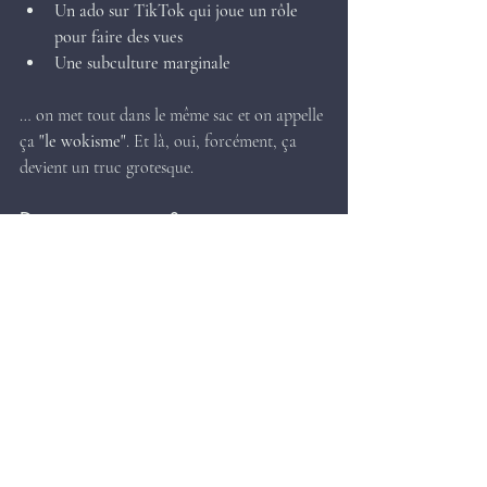
Un ado sur TikTok qui joue un rôle 
pour faire des vues
Une subculture marginale
… on met tout dans le même sac et on appelle 
ça 
"le wokisme"
. Et là, oui, forcément, ça 
devient un truc grotesque.
Donc, en résumé ?
Non, 
le wokisme, ce n’est pas miauler en 
cours ou réclamer une litière au boulot
.
Ce sont des 
cas exagérés
, montés en épingle 
pour décrédibiliser 
les vraies luttes
 : celles 
contre le racisme, le sexisme, la transphobie, 
le validisme, etc.
Oui, il y a parfois 
des dérives militantes
 ou 
des attitudes extrêmes, comme dans 
tous les 
mouvements sociaux
. Mais les cas absurdes 
qu’on te montre sur Insta ou Twitter, ce sont 