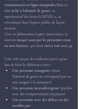
communautés en ligne marginales
.Mais ce 
n’est 
ni lié à l’identité de genre
, ni 
représentatif des luttes LGBTQIA+, ni 
revendiqué dans l’espace public de façon 
sérieuse.
C’est un phénomène 
à part
, minoritaire, et 
souvent 
moqué aussi par les personnes trans 
ou non-binaires
, qui n’ont 
rien à voir avec ça
.
Cela créé autant de confusion parce qu’au 
lieu de faire la différence entre :
Une personne transgenre
 (dont 
l’identité de genre ne correspond pas au 
sexe assigné à la naissance)
Une personne neurodivergente
 (parfois 
avec des comportements atypiques)
Une personne avec des délires ou des 
troubles psy