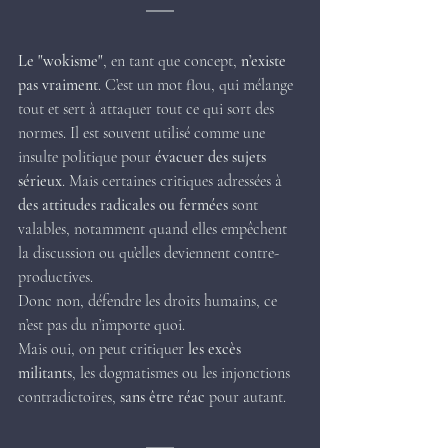
Le "wokisme"
, en tant que concept, 
n’existe 
pas vraiment
. C’est un mot flou, qui mélange 
tout et sert à attaquer tout ce qui sort des 
normes. Il est souvent utilisé comme une 
insulte politique pour 
évacuer des sujets 
sérieux
. Mais certaines critiques adressées à 
des attitudes radicales ou fermées
 sont 
valables, notamment quand elles empêchent 
la discussion ou qu’elles deviennent contre-
productives.
Donc non, défendre les droits humains, ce 
n’est pas du n’importe quoi.
Mais oui, on peut critiquer 
les excès 
militants
, les dogmatismes ou les injonctions 
contradictoires, 
sans être réac
 pour autant.