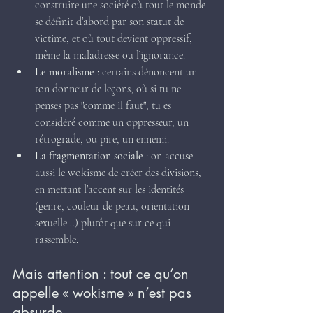
construire une société où tout le monde 
se définit d’abord par son statut de 
victime, et où tout devient oppressif, 
même la maladresse ou l’ignorance.
Le moralisme
 : certains dénoncent un 
ton donneur de leçons, où si tu ne 
penses pas "comme il faut", tu es 
considéré comme un oppresseur, un 
rétrograde, ou pire, un ennemi.
La fragmentation sociale
 : on accuse 
aussi le wokisme de créer des divisions, 
en mettant l’accent sur les identités 
(genre, couleur de peau, orientation 
sexuelle…) plutôt que sur ce qui 
rassemble.
Mais attention : tout ce qu’on 
appelle « wokisme » n’est pas 
absurde