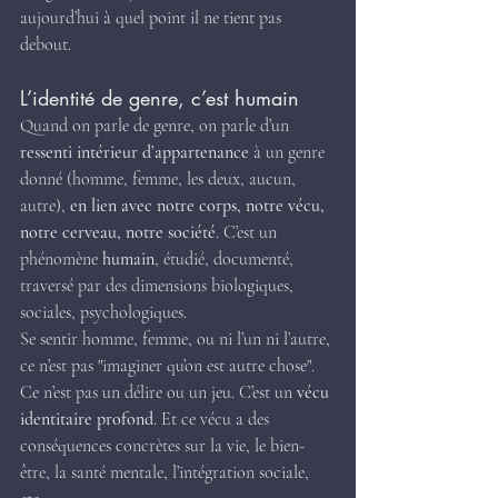
aujourd’hui à quel point il ne tient pas 
debout.
L’identité de genre, c’est humain
Quand on parle de genre, on parle d’un 
ressenti intérieur d’appartenance
 à un genre 
donné (homme, femme, les deux, aucun, 
autre), 
en lien avec notre corps, notre vécu, 
notre cerveau, notre société
. C’est un 
phénomène 
humain
, étudié, documenté, 
traversé par des dimensions biologiques, 
sociales, psychologiques.
Se sentir homme, femme, ou ni l’un ni l’autre, 
ce n’est pas "imaginer qu’on est autre chose". 
Ce n’est pas un délire ou un jeu. C’est un 
vécu 
identitaire profond
. Et ce vécu a des 
conséquences concrètes sur la vie, le bien-
être, la santé mentale, l’intégration sociale, 