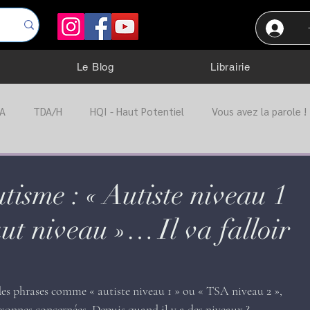
Le Blog
Librairie
A
TDA/H
HQI - Haut Potentiel
Vous avez la parole !
ation
Troubles Dys.
TOC
Trouble anxieux
Port
tisme : « Autiste niveau 1
haut niveau »… Il va falloir
Troubles alimentaire
Autres troubles
es phrases comme « autiste niveau 1 » ou « TSA niveau 2 », 
sonnes concernées. Depuis quand il y a des niveaux ? 