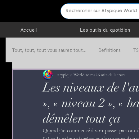
Accueil
Les outils du quotidien
Tout, tout, tout vous saurez tout…
Définitions
TS
Infos pratiques
Interactions sociales
Organis
Atypique World
20 mai
6 min de lecture
Les niveaux de l'au
», « niveau 2 », « 
Education
Société
Partenariat
TOP
démêler tout ça
Quand j’ai commencé à voir passer partout d
j’ai eu la même réaction que beaucoup de per