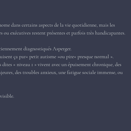
me dans certains aspects de la vie quotidienne, mais les 
les ou exécutives restent présentes et parfois très handicapantes.
anciennement diagnostiqués Asperger.
uisent ça par« petit autisme »ou pire« presque normal ».
 dites « niveau 1 » vivent avec un épuisement chronique, des 
ajeures, des troubles anxieux, une fatigue sociale immense, ou 
visible.