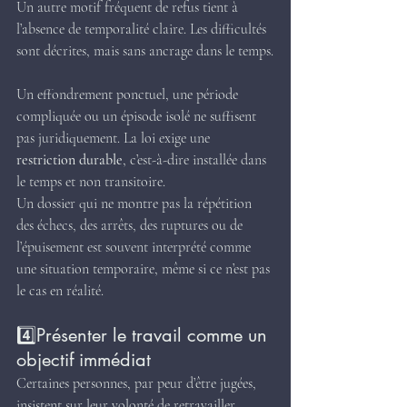
Un autre motif fréquent de refus tient à 
l’absence de temporalité claire. Les difficultés 
sont décrites, mais sans ancrage dans le temps.
Un effondrement ponctuel, une période 
compliquée ou un épisode isolé ne suffisent 
pas juridiquement. La loi exige une 
restriction durable
, c’est-à-dire installée dans 
le temps et non transitoire.
Un dossier qui ne montre pas la répétition 
des échecs, des arrêts, des ruptures ou de 
l’épuisement est souvent interprété comme 
une situation temporaire, même si ce n’est pas 
le cas en réalité.
4️⃣Présenter le travail comme un 
objectif immédiat
Certaines personnes, par peur d’être jugées, 
insistent sur leur volonté de retravailler 