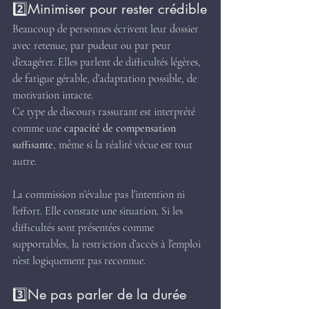
2️⃣Minimiser pour rester crédible
Beaucoup de personnes écrivent leur dossier 
avec retenue, par pudeur ou par peur 
d’exagérer. Elles parlent de difficultés légères, 
de fatigue gérable, d’adaptation possible, de 
motivation intacte.
Ce type de discours rassurant est interprété 
comme une 
capacité de compensation 
suffisante
, même si la réalité vécue est tout 
autre.
La commission n’évalue pas l’intention ni 
l’effort. Elle constate une situation. Si les 
difficultés sont présentées comme 
supportables, la restriction d’accès à l’emploi 
n’est logiquement pas reconnue.
3️⃣Ne pas parler de la durée