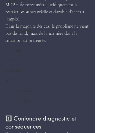
Organisation
MDPH
 de reconnaître juridiquement la 
Troubles Dys.
restriction substantielle et durable d’accès à 
l’emploi.
TOC
Dans la majorité des cas, le problème ne vient 
Trouble anxieux
pas du fond, mais de la manière dont la 
situation est présentée.
Portraits
Education
Société
Partenariat
TOP
Troubles alimentaire
Autres troubles
1️⃣ Confondre diagnostic et 
conséquences