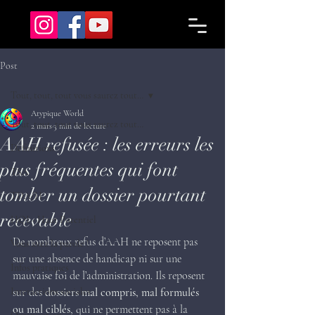
Post
Tout, tout, tout vous saurez tout…
Atypique World
Tout, tout, tout vous saurez tout…
2 mars
3 min de lecture
AAH refusée : les erreurs les
Définitions
plus fréquentes qui font
TSA
tomber un dossier pourtant
TDA/H
recevable
HQI - Haut Potentiel
De nombreux refus d’AAH ne reposent pas 
Vous avez la parole !
sur une absence de handicap ni sur une 
Infos pratiques
mauvaise foi de l’administration. Ils reposent 
Interactions sociales
sur des 
dossiers mal compris, mal formulés 
ou mal ciblés
, qui ne permettent pas à la 