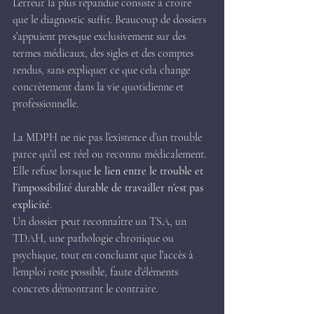
L’erreur la plus répandue consiste à croire 
que le diagnostic suffit. Beaucoup de dossiers 
s’appuient presque exclusivement sur des 
termes médicaux, des sigles et des comptes 
rendus, sans expliquer ce que cela change 
concrètement dans la vie quotidienne et 
professionnelle.
La MDPH ne nie pas l’existence d’un trouble 
parce qu’il est réel ou reconnu médicalement. 
Elle refuse lorsque 
le lien entre le trouble et 
l’impossibilité durable de travailler n’est pas 
explicité
.
Un dossier peut reconnaître un TSA, un 
TDAH, une pathologie chronique ou 
psychique, tout en concluant que l’accès à 
l’emploi reste possible, faute d’éléments 
concrets démontrant le contraire.