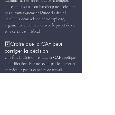
examiner la restriction d’accès à l’emploi.
La reconnaissance du handicap ne déclenche 
pas automatiquement l’étude du droit à 
l’AAH. La demande doit être explicite, 
argumentée et cohérente avec le projet de vie 
et le certificat médical.
7️⃣Croire que la CAF peut 
corriger la décision
Une fois la décision rendue, la 
CAF
 applique 
la notification. Elle ne revoit pas le dossier et 
ne réévalue pas la capacité de travail.
Espérer une correction ultérieure est une 
erreur. Tout se joue au niveau de la MDPH.
👉 Ce qu’il faut retenir
Un refus d’AAH ne signifie pas 
nécessairement que la personne n’est pas 
éligible. Il signifie souvent que la restriction 