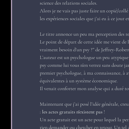
science des relations sociales.
Alors je ne vais pas juste faire un copié/collé
les expériences sociales que j’ai eu à ce jour e
Le titre annonce un peu ma perception des re
Le point de départ de cette idée me vient de la
vraiment besoin d’un psy ?” de
 Jeffrey-Rober
L’auteur est un psychologue un peu atypique 
psy comme lui vous n’en verrez sans doute jam
premier psychologue, à ma connaissance, à a
équivalentes à un système économique.
Il venait conforter mon analyse qui a duré t
Maintenant que j’ai posé l’idée générale, creu
:
 les actes gratuits n'existent pas 
!
Un acte gratuit est un acte pour lequel la pe
rien demander ou chercher en retour. Un tel act