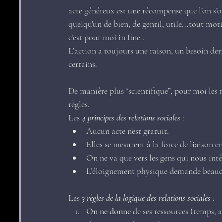
acte généreux est une récompense que l’on s’o
quelqu'un de bien, de gentil, utile...tout moti
c’est pour moi in fine.. 
L’action a toujours une raison, un besoin derr
certains.
De manière plus “scientifique”, pour moi les r
règles.
Les 
4 principes des relations sociales
 :
Aucun acte n'est gratuit.
Elles se mesurent à la force de liaison e
On ne va que vers les gens qui nous inté
L’éloignement physique demande beaucou
Les 
3 règles de la logique des relations sociales 
:
On ne donne
 de ses ressources (temps, 