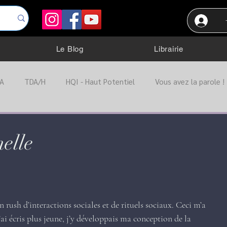
Le Blog
Librairie
A
TDA/H
HQI - Haut Potentiel
Vous avez la parole !
ation
Troubles Dys.
TOC
Trouble anxieux
Port
elle
Troubles alimentaire
Autres troubles
n rush d’interactions sociales et de rituels sociaux. Ceci m’a 
’ai écris plus jeune, j’y développais ma conception de la 