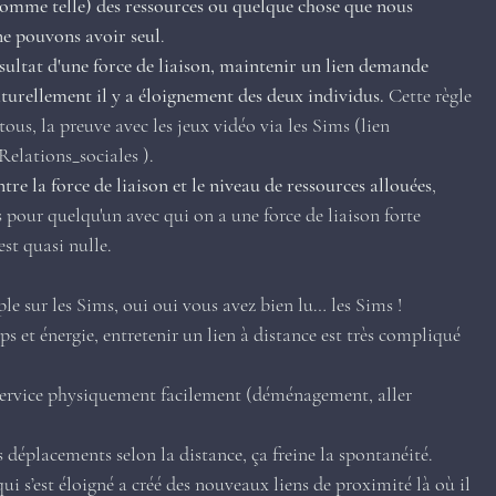
omme telle) des ressources ou quelque chose que nous 
ne pouvons avoir seul
.
ésultat d'une force de liaison, maintenir un lien demande 
naturellement il y a éloignement des deux individus.
 Cette règle 
us, la preuve avec les jeux vidéo via les Sims (lien 
Relations_sociales
 ).
re la force de liaison et le niveau de ressources allouées
, 
 pour quelqu'un avec qui on a une force de liaison forte 
est quasi nulle.
ple sur les Sims, oui oui vous avez bien lu… les Sims ! 
s et énergie, entretenir un lien à distance est très compliqué 
 service physiquement facilement (déménagement, aller 
 déplacements selon la distance, ça freine la spontanéité.
ui s’est éloigné a créé des nouveaux liens de proximité là où il 