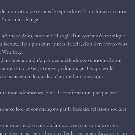
 de mon vieux texte mais le reprendre et l’enrichir avec toutes 
t l’ouvrir à échange.
lations sociales, pour moi il s’agit d’un système économique. 
 lecture, il y a plusieurs années de cela, d’un livre “Avez-vous 
t 
Winjberg.
dans le sens où il n’a pas une méthode conventionnelle, un 
ais en France (et je trouve ça dommage !) et qui est le 
voir sous-entendu que les relations humaines sont 
oute mon adolescence, biais de confirmation quelque part !
sons celle-ci et commençons par la base des relations sociales 
rsonne qui rend service ou fait un acte pour une autre ne va 
e n’existe pas en réalité, en effet le sentiment d'avoir fait un 